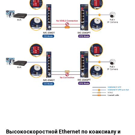
Высокоскоростной Ethernet по коаксиалу и